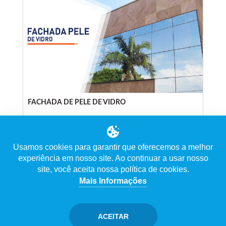
FACHADA DE PELE DE VIDRO
A
Pele de Vidro Fachada
é a grande tendência da
Usamos cookies para garantir que oferecemos a melhor
construção civil, por ser prático de ser instalado e
experiência em nosso site. Ao continuar a usar nosso
apresentar beleza incomparável, agradando a todos os
gostos pelo...
site, você aceita nossa política de cookies.
Mais Informações
ACEITAR